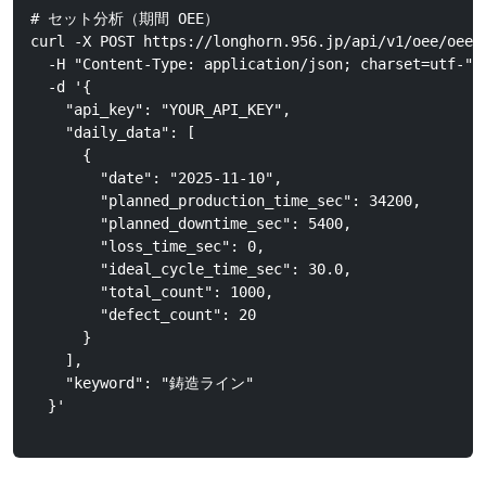
# セット分析（期間 OEE）

curl -X POST https://longhorn.956.jp/api/v1/oee/oee_s
  -H "Content-Type: application/json; charset=utf-" \
  -d '{

    "api_key": "YOUR_API_KEY",

    "daily_data": [

      {

        "date": "2025-11-10",

        "planned_production_time_sec": 34200,

        "planned_downtime_sec": 5400,

        "loss_time_sec": 0,

        "ideal_cycle_time_sec": 30.0,

        "total_count": 1000,

        "defect_count": 20

      }

    ],

    "keyword": "鋳造ライン"

  }'
