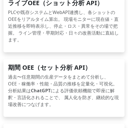
ライブOEE（ショット分析 API）
PLCや既存システムとWebAPI連携し、各ショットの
OEEをリアルタイム算出。 現場モニターに現在値・直
近推移を即時表示し、停止・ロス・異常をその場で把
握。 ライン管理・早期対応・日々の改善活動に直結し
ます。
期間 OEE（セット分析 API）
過去〜任意期間の生産データをまとめて分析し、
OEE・稼働率・性能・品質の推移を定量化・可視化。
分析結果は
ChatGPT
による評価依頼機能で即座に解
釈・言語化されることで、 属人化を防ぎ、継続的な現
場改善につなげます。