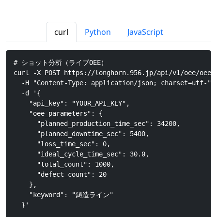
curl
Python
JavaScript
# ショット分析（ライブOEE）

curl -X POST https://longhorn.956.jp/api/v1/oee/oee_s
  -H "Content-Type: application/json; charset=utf-" \
  -d '{

    "api_key": "YOUR_API_KEY",

    "oee_parameters": {

      "planned_production_time_sec": 34200,

      "planned_downtime_sec": 5400,

      "loss_time_sec": 0,

      "ideal_cycle_time_sec": 30.0,

      "total_count": 1000,

      "defect_count": 20

    },

    "keyword": "鋳造ライン"

  }'
